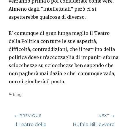
verranno prima o poi considerate come vere.
Almeno dagli “intellettuali” però ci si
aspetterebbe qualcosa di diverso.
E’ comunque di gran lunga meglio il Teatro
della Politica con tutte le sue asperità,
difficoltà, contraddizioni, che il teatrino della
politica dove un’accozzaglia di impuniti sforna
sciocchezze su sciocchezze ben sapendo che
non pagherà mai dazio e che, comunque vada,
non si giocherà il posto.
Categories
blog
Navigazione
← PREVIOUS
NEXT →
articoli
Previous
Next
Il Teatro della
Bufalo Bill: ovvero