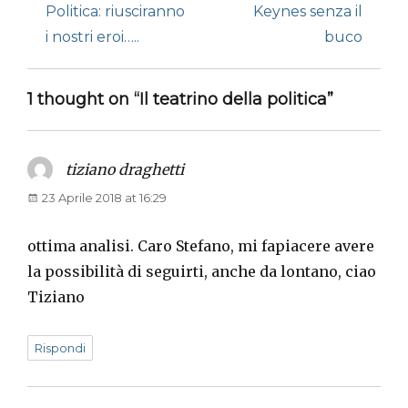
post:
post:
Politica: riusciranno
Keynes senza il
i nostri eroi…..
buco
1 thought on “Il teatrino della politica”
tiziano draghetti
says:
23 Aprile 2018 at 16:29
ottima analisi. Caro Stefano, mi fapiacere avere
la possibilità di seguirti, anche da lontano, ciao
Tiziano
Rispondi