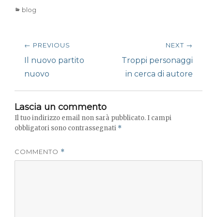
Categories
blog
Navigazione
← PREVIOUS
NEXT →
articoli
Previous
Next
Il nuovo partito
Troppi personaggi
post:
post:
nuovo
in cerca di autore
Lascia un commento
Il tuo indirizzo email non sarà pubblicato.
I campi
obbligatori sono contrassegnati
*
COMMENTO
*