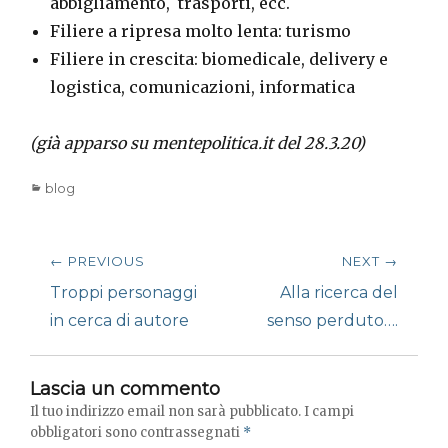
abbigliamento, trasporti, ecc.
Filiere a ripresa molto lenta: turismo
Filiere in crescita: biomedicale, delivery e
logistica, comunicazioni, informatica
(già apparso su mentepolitica.it del 28.3.20)
Categories
blog
Navigazione
← PREVIOUS
NEXT →
articoli
Previous
Next
Troppi personaggi
Alla ricerca del
post:
post:
in cerca di autore
senso perduto….
Lascia un commento
Il tuo indirizzo email non sarà pubblicato.
I campi
obbligatori sono contrassegnati
*