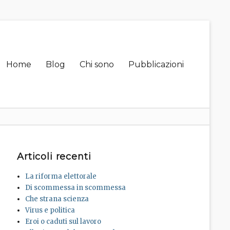
Primary
Home
Blog
Chi sono
Pubblicazioni
menu
Articoli recenti
La riforma elettorale
Di scommessa in scommessa
Che strana scienza
Virus e politica
Eroi o caduti sul lavoro