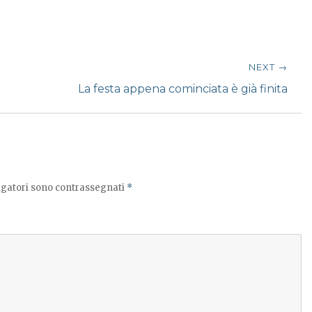
NEXT →
Next
La festa appena cominciata è già finita
post:
igatori sono contrassegnati
*