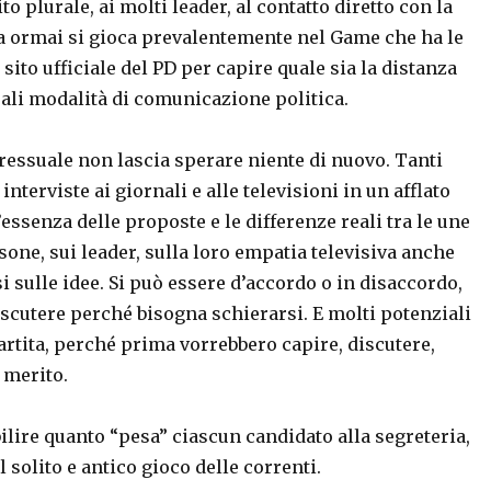
ito plurale, ai molti leader, al contatto diretto con la
ita ormai si gioca prevalentemente nel Game che ha le
 sito ufficiale del PD per capire quale sia la distanza
tuali modalità di comunicazione politica.
ressuale non lascia sperare niente di nuovo. Tanti
terviste ai giornali e alle televisioni in un afflato
ssenza delle proposte e le differenze reali tra le une
ersone, sui leader, sulla loro empatia televisiva anche
 sulle idee. Si può essere d’accordo o in disaccordo,
scutere perché bisogna schierarsi. E molti potenziali
partita, perché prima vorrebbero capire, discutere,
 merito.
ilire quanto “pesa” ciascun candidato alla segreteria,
il solito e antico gioco delle correnti.