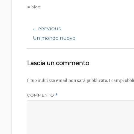
Categories
blog
Navigazione
← PREVIOUS
articoli
Previous
Un mondo nuovo
post:
Lascia un commento
Il tuo indirizzo email non sarà pubblicato.
I campi obbl
COMMENTO
*