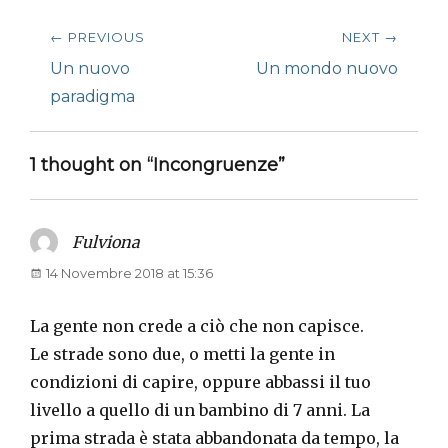
Navigazione
← PREVIOUS
NEXT →
articoli
Previous
Next
Un nuovo
Un mondo nuovo
post:
post:
paradigma
1 thought on “Incongruenze”
Fulviona
says:
14 Novembre 2018 at 15:36
La gente non crede a ciò che non capisce.
Le strade sono due, o metti la gente in
condizioni di capire, oppure abbassi il tuo
livello a quello di un bambino di 7 anni. La
prima strada è stata abbandonata da tempo, la