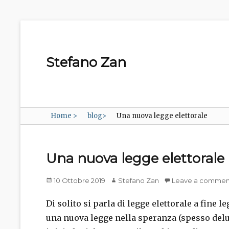
Stefano Zan
Home
>
blog
>
Una nuova legge elettorale
Una nuova legge elettorale
Posted
Author
10 Ottobre 2019
Stefano Zan
Leave a commen
on
Di solito si parla di legge elettorale a fin
una nuova legge nella speranza (spesso delus