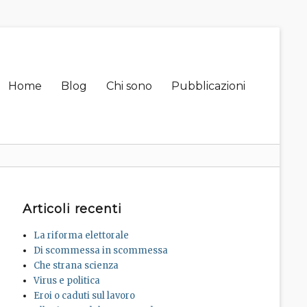
Primary
Home
Blog
Chi sono
Pubblicazioni
menu
Articoli recenti
La riforma elettorale
Di scommessa in scommessa
Che strana scienza
Virus e politica
Eroi o caduti sul lavoro