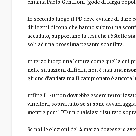
chiama Paolo Gentiloni (gode di larga popolar
In secondo luogo il PD deve evitare di dare c
dirigenti dicono che hanno subito una sconfi
accaduto, supportano la tesi che i 5Stelle si
soli ad una prossima pesante sconfitta.
In terzo luogo una lettura come quella qui pr
nelle situazioni difficili, non è mai una riso
girone d’andata ma il campionato è ancora lu
Infine il PD non dovrebbe essere terrorizzato 
vincitori, soprattutto se si sono avvantaggiat
mentre per il PD un qualsiasi risultato sop
Se poi le elezioni del 4 marzo dovessero av