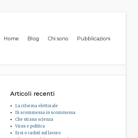
Primary
Home
Blog
Chi sono
Pubblicazioni
menu
Articoli recenti
La riforma elettorale
Di scommessa in scommessa
Che strana scienza
Virus e politica
Eroi o caduti sul lavoro