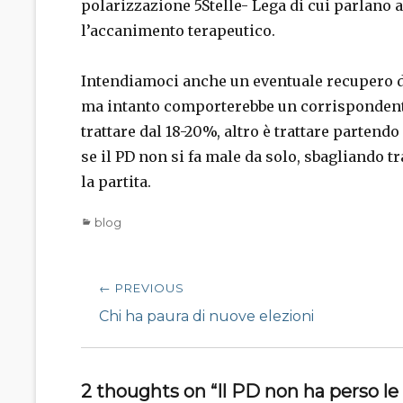
polarizzazione 5Stelle- Lega di cui parlano a
l’accanimento terapeutico.
Intendiamoci anche un eventuale recupero de
ma intanto comporterebbe un corrispondente 
trattare dal 18-20%, altro è trattare partendo
se il PD non si fa male da solo, sbagliando tra 
la partita.
Categories
blog
Navigazione
← PREVIOUS
articoli
Previous
Chi ha paura di nuove elezioni
post:
2 thoughts on “Il PD non ha perso le 