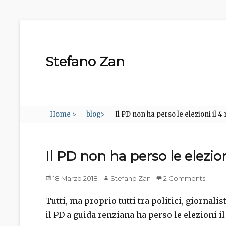
Stefano Zan
Home
>
blog
>
Il PD non ha perso le elezioni il 
Il PD non ha perso le elezio
Posted
Author
18 Marzo 2018
Stefano Zan
2 Comments
on
Tutti, ma proprio tutti tra politici, giornal
il PD a guida renziana ha perso le elezioni i