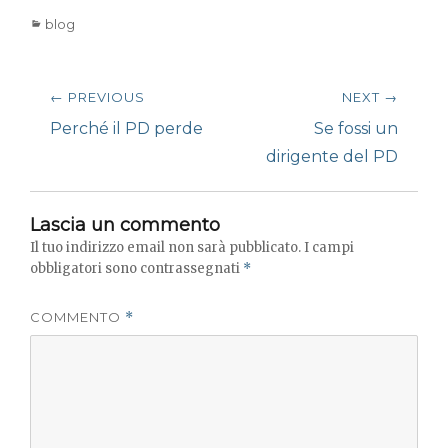
Categories
blog
Navigazione
← PREVIOUS
NEXT →
articoli
Previous
Next
Perché il PD perde
Se fossi un
post:
post:
dirigente del PD
Lascia un commento
Il tuo indirizzo email non sarà pubblicato.
I campi
obbligatori sono contrassegnati
*
COMMENTO
*