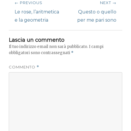
← PREVIOUS
NEXT →
articoli
Previous
Next
Le rose, l’aritmetica
Questo o quello
post:
post:
e la geometria
per me pari sono
Lascia un commento
Il tuo indirizzo email non sarà pubblicato.
I campi
obbligatori sono contrassegnati
*
COMMENTO
*