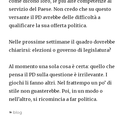
come dicono loro, le più alte competenze al
servizio del Paese. Non credo che su questo
versante il PD avrebbe delle difficoltà a
qualificare la sua offerta politica.
Nelle prossime settimane il quadro dovrebbe
chiarirsi: elezioni o governo di legislatura?
Al momento una sola cosa è certa: quello che
pensa il PD sulla questione è irrilevante. I
giochi li fanno altri. Nel frattempo un po’ di
stile non guasterebbe. Poi, in un modo o
nell’altro, si ricomincia a far politica.
Categories
blog
Navigazione