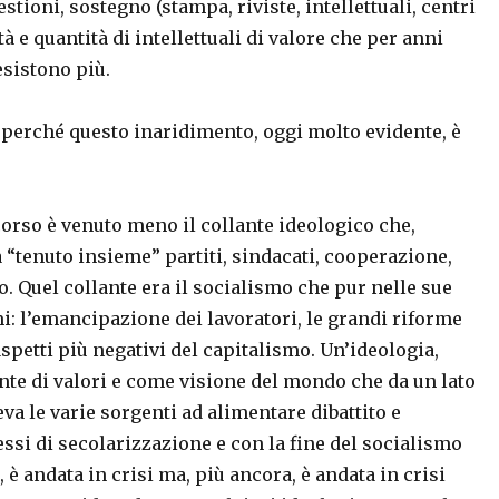
estioni, sostegno (stampa, riviste, intellettuali, centri
tà e quantità di intellettuali di valore che per anni
esistono più.
perché questo inaridimento, oggi molto evidente, è
corso è venuto meno il collante ideologico che,
“tenuto insieme” partiti, sindacati, cooperazione,
to. Quel collante era il socialismo che pur nelle sue
mi: l’emancipazione dei lavoratori, le grandi riforme
 aspetti più negativi del capitalismo. Un’ideologia,
te di valori e come visione del mondo che da un lato
va le varie sorgenti ad alimentare dibattito e
cessi di secolarizzazione e con la fine del socialismo
, è andata in crisi ma, più ancora, è andata in crisi