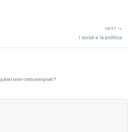
NEXT →
Next
I social e la politica
post:
igatori sono contrassegnati
*