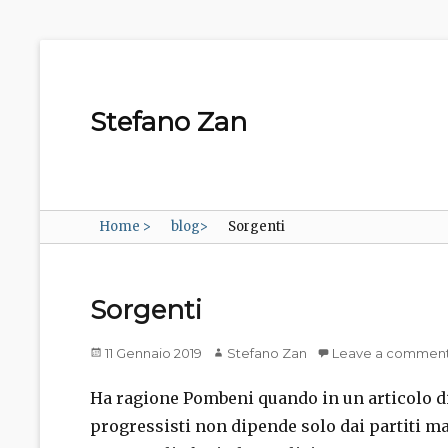
Stefano Zan
Home
>
blog
>
Sorgenti
Sorgenti
Posted
Author
11 Gennaio 2019
Stefano Zan
Leave a commen
on
Ha ragione Pombeni quando in un articolo di 
progressisti non dipende solo dai partiti ma 