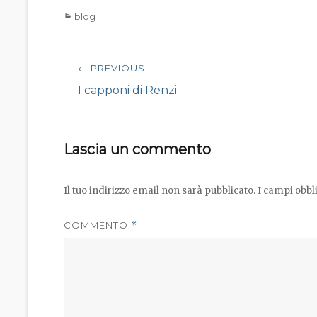
Categories
blog
Navigazione
← PREVIOUS
articoli
Previous
I capponi di Renzi
post:
Lascia un commento
Il tuo indirizzo email non sarà pubblicato.
I campi obbl
COMMENTO
*