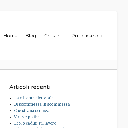
Primary
Home
Blog
Chi sono
Pubblicazioni
menu
Articoli recenti
La riforma elettorale
Di scommessa in scommessa
Che strana scienza
Virus e politica
Eroi o caduti sul lavoro