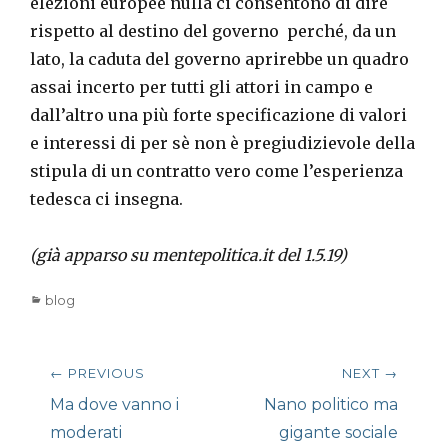
elezioni europee nulla ci consentono di dire
rispetto al destino del governo perché, da un
lato, la caduta del governo aprirebbe un quadro
assai incerto per tutti gli attori in campo e
dall’altro una più forte specificazione di valori
e interessi di per sè non è pregiudizievole della
stipula di un contratto vero come l’esperienza
tedesca ci insegna.
(già apparso su mentepolitica.it del 1.5.19)
Categories
blog
Navigazione
← PREVIOUS
NEXT →
articoli
Previous
Next
Ma dove vanno i
Nano politico ma
post:
post:
moderati
gigante sociale