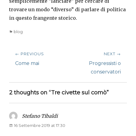
semplicemente “lanciare” per cercare di
trovare un modo “diverso” di parlare di politica
in questo frangente storico.
Categories
blog
Navigazione
← PREVIOUS
NEXT →
articoli
Previous
Next
Come mai
Progressisti o
post:
post:
conservatori
2 thoughts on “Tre civette sul comò”
Stefano Tibaldi
says:
16 Settembre 2019 at 17:30