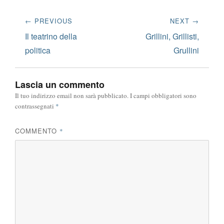
Navigazione
← PREVIOUS
NEXT →
articoli
Previous
Next
Il teatrino della
Grillini, Grillisti,
post:
post:
politica
Grullini
Lascia un commento
Il tuo indirizzo email non sarà pubblicato.
I campi obbligatori sono
contrassegnati
*
COMMENTO
*