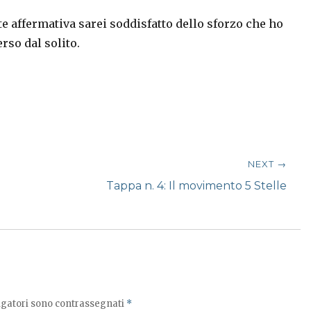
 affermativa sarei soddisfatto dello sforzo che ho
rso dal solito.
NEXT →
Next
Tappa n. 4: Il movimento 5 Stelle
post:
igatori sono contrassegnati
*