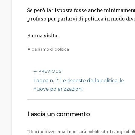
Se però la risposta fosse anche minimamente
profuso per parlarvi di politica in modo dive
Buona visita.
Categories
parliamo di politica
Navigazione
← PREVIOUS
articoli
Previous
Tappa n. 2: Le risposte della politica: le
post:
nuove polarizzazioni
Lascia un commento
Il tuo indirizzo email non sarà pubblicato.
I campi obbl