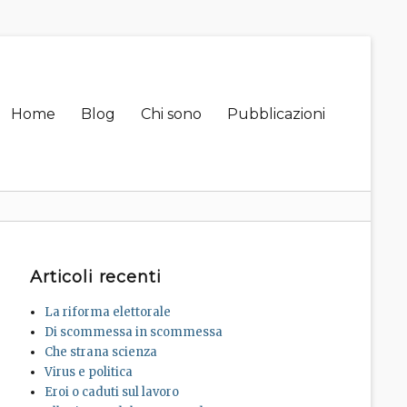
Primary
Home
Blog
Chi sono
Pubblicazioni
menu
Articoli recenti
La riforma elettorale
Di scommessa in scommessa
Che strana scienza
Virus e politica
Eroi o caduti sul lavoro