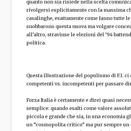
quanto non sia risiede nella scelta comunicat
rivolgersi esplicitamente con la massima chia
casalinghe, esattamente come fanno tutte le 
snobbarono questa nuova ma volgare concezio
all’altro, stravinse le elezioni del ’94 batt
politica.
Questa illustrazione del populismo di F.I. c
competenti vs. incompetenti per passare dir
Forza Italia è certamente e direi quasi nec
semplice: quando esalti come valore assolut
piccola e grande che sia, in una economia g
un “cosmopolita critico” ma pur sempre un c