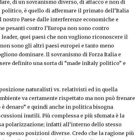
dare, di un sovranismo diverso, di attacco e non di
politico, è quello di affermare il primato dell’Italia
 il nostro Paese dalle interferenze economiche e
nche pesanti contro l’Europa non sono contro
i leader, quei paesi che non vogliono riconoscere il
i” non sono gli altri paesi europei e tanto meno
gliono dominare. Il sovranismo di Forza Italia e
ere definito una sorta di “made inItaly politico” e
osizione naturalisti vs. relativisti ed in quella
 L’ambiente va certamente rispettato ma non può frenare
 è denaro” e quindi anche in politica bisogna
scussioni inutili. Più complessa e più sfumata è la
sa polarizzazione; infatti all’interno dello stesso
o spesso posizioni diverse. Credo che la ragione più