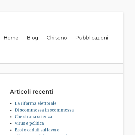
Primary
Home
Blog
Chi sono
Pubblicazioni
menu
Articoli recenti
La riforma elettorale
Di scommessa in scommessa
Che strana scienza
Virus e politica
Eroi o caduti sul lavoro